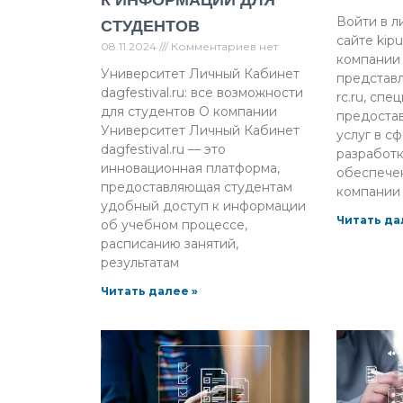
К ИНФОРМАЦИИ ДЛЯ
СТУДЕНТОВ
Войти в л
сайте kip
08.11.2024
Комментариев нет
компании
Университет Личный Кабинет
представл
dagfestival.ru: все возможности
rc.ru, спе
для студентов О компании
предоста
Университет Личный Кабинет
услуг в с
dagfestival.ru — это
разработ
инновационная платформа,
обеспече
предоставляющая студентам
компании
удобный доступ к информации
Читать да
об учебном процессе,
расписанию занятий,
результатам
Читать далее »