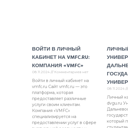
ВОЙТИ В ЛИЧНЫЙ
ЛИЧНЫ
КАБИНЕТ НА VMFC.RU:
УНИВЕР
КОМПАНИЯ «VMFC»
ДАЛЬН
08.11.2024
Комментариев нет
ГОСУДА
Войти в личный кабинет на
УНИВЕР
vmfc.ru Сайт vmfc.ru — это
08.11.2024
платформа, которая
Личный к
предоставляет различные
dvgu.ru У
услуги своим клиентам.
Дальнево
Компания «VMFC»
государст
специализируется на
который 
предоставлении услуг в сфере
студентам