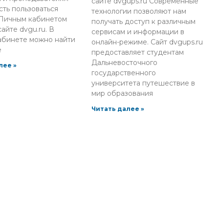
сайте dvgups.ru Современные
ть пользоваться
технологии позволяют нам
Личным кабинетом
получать доступ к различным
айте dvgu.ru. В
сервисам и информации в
абинете можно найти
онлайн-режиме. Сайт dvgups.ru
е
предоставляет студентам
Дальневосточного
лее »
государственного
университета путешествие в
мир образования
Читать далее »