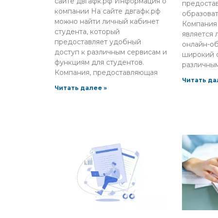
сайте двгафк.рф Информация о
предоста
компании На сайте двгафк.рф
образоват
можно найти личный кабинет
Компания 
студента, который
является 
предоставляет удобный
онлайн-об
доступ к различным сервисам и
широкий с
функциям для студентов.
различным
Компания, предоставляющая
Читать да
Читать далее »