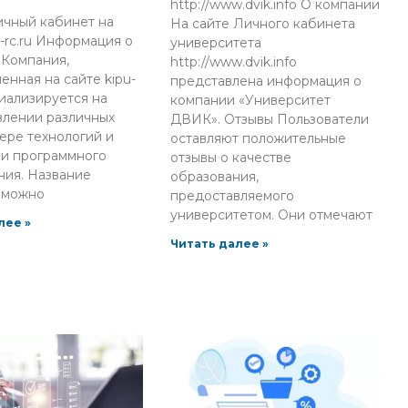
http://www.dvik.info О компании
ичный кабинет на
На сайте Личного кабинета
u-rc.ru Информация о
университета
 Компания,
http://www.dvik.info
енная на сайте kipu-
представлена информация о
циализируется на
компании «Университет
влении различных
ДВИК». Отзывы Пользователи
фере технологий и
оставляют положительные
ки программного
отзывы о качестве
ния. Название
образования,
 можно
предоставляемого
университетом. Они отмечают
лее »
Читать далее »