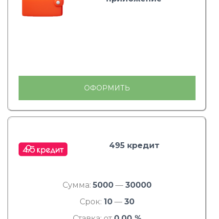
ОФОРМИТЬ
495 кредит
Сумма:
5000
—
30000
Срок:
10
—
30
Ставка: от
0.00 %