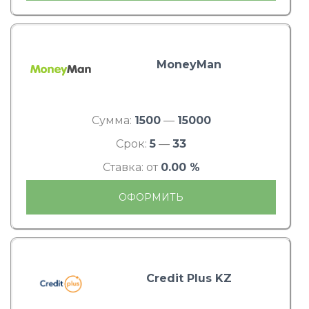
MoneyMan
Сумма:
1500
—
15000
Срок:
5
—
33
Ставка: от
0.00 %
ОФОРМИТЬ
Credit Plus KZ