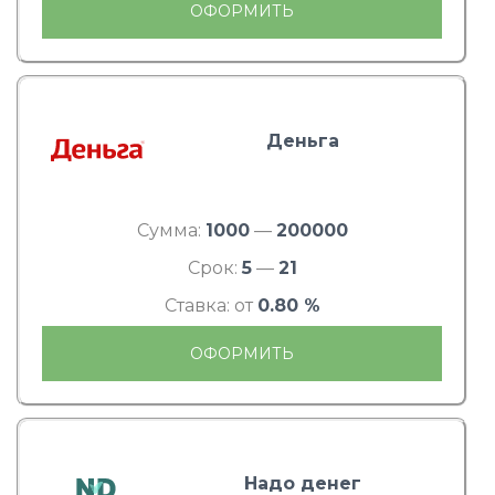
ОФОРМИТЬ
Деньга
Сумма:
1000
—
200000
Срок:
5
—
21
Ставка: от
0.80 %
ОФОРМИТЬ
Надо денег