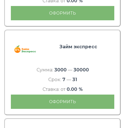
Ставка: от
0.00 %
ОФОРМИТЬ
Займ экспресс
Сумма:
3000
—
30000
Срок:
7
—
31
Ставка: от
0.00 %
ОФОРМИТЬ