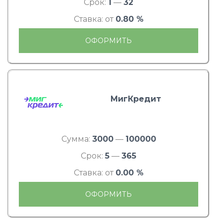
Срок:
1
—
32
Ставка: от
0.80 %
ОФОРМИТЬ
МигКредит
Сумма:
3000
—
100000
Срок:
5
—
365
Ставка: от
0.00 %
ОФОРМИТЬ