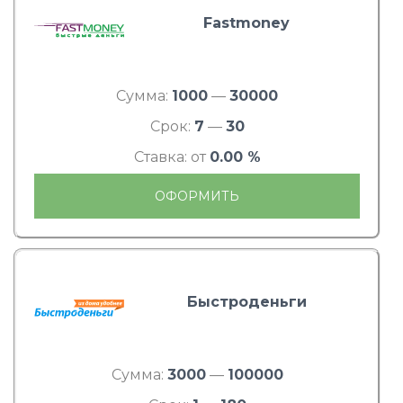
Fastmoney
Сумма:
1000
—
30000
Срок:
7
—
30
Ставка: от
0.00 %
ОФОРМИТЬ
Быстроденьги
Сумма:
3000
—
100000