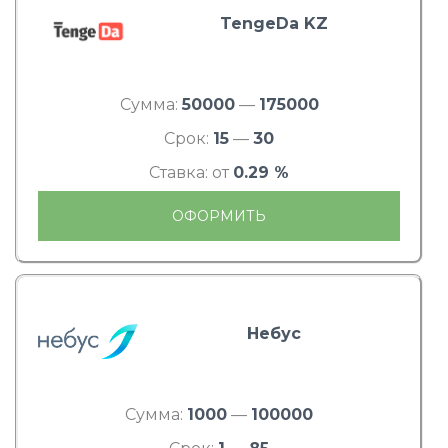
TengeDa KZ
Сумма:
50000
—
175000
Срок:
15
—
30
Ставка: от
0.29 %
ОФОРМИТЬ
Небус
Сумма:
1000
—
100000