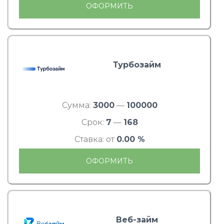
ОФОРМИТЬ
Турбозайм
Сумма:
3000
—
100000
Срок:
7
—
168
Ставка: от
0.00 %
ОФОРМИТЬ
Веб-займ