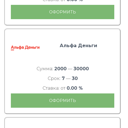
ОФОРМИТЬ
Альфа Деньги
Сумма:
2000
—
30000
Срок:
7
—
30
Ставка: от
0.00 %
ОФОРМИТЬ