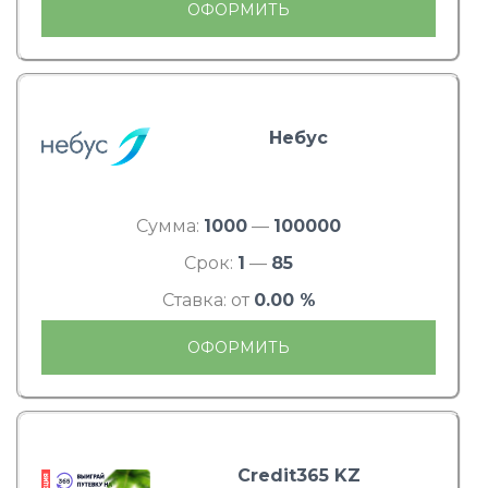
ОФОРМИТЬ
Небус
Сумма:
1000
—
100000
Срок:
1
—
85
Ставка: от
0.00 %
ОФОРМИТЬ
Credit365 KZ