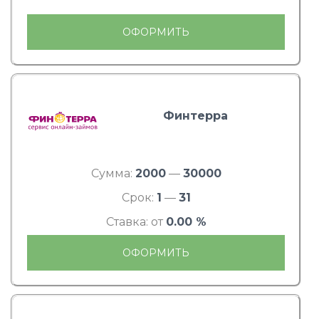
ОФОРМИТЬ
Финтерра
Сумма:
2000
—
30000
Срок:
1
—
31
Ставка: от
0.00 %
ОФОРМИТЬ