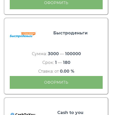
ОФОРМИТЬ
Быстроденьги
Сумма:
3000
—
100000
Срок:
1
—
180
Ставка: от
0.00 %
ОФОРМИТЬ
Cash to you