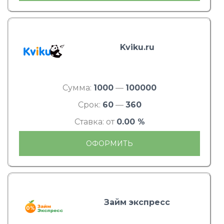
Kviku.ru
Сумма:
1000
—
100000
Срок:
60
—
360
Ставка: от
0.00 %
ОФОРМИТЬ
Займ экспресс