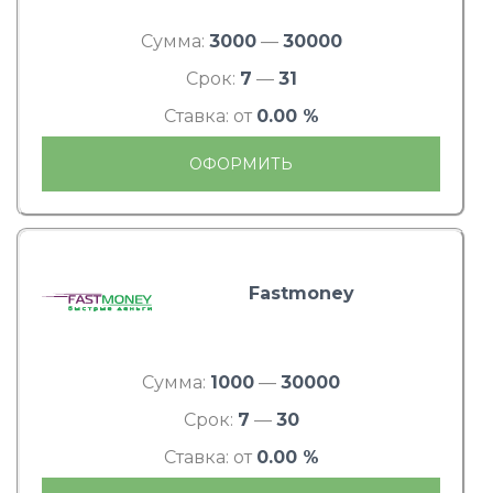
Сумма:
3000
—
30000
Срок:
7
—
31
Ставка: от
0.00 %
ОФОРМИТЬ
Fastmoney
Сумма:
1000
—
30000
Срок:
7
—
30
Ставка: от
0.00 %