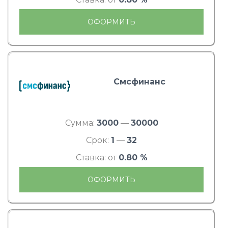
ОФОРМИТЬ
Смсфинанс
Сумма:
3000
—
30000
Срок:
1
—
32
Ставка: от
0.80 %
ОФОРМИТЬ