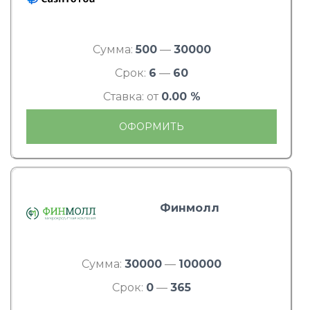
Сумма:
500
—
30000
Срок:
6
—
60
Ставка: от
0.00 %
ОФОРМИТЬ
Финмолл
Сумма:
30000
—
100000
Срок:
0
—
365