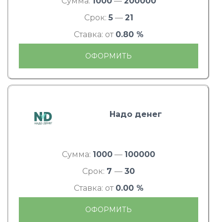
Сумма:
1000
—
200000
Срок:
5
—
21
Ставка: от
0.80 %
ОФОРМИТЬ
Надо денег
Сумма:
1000
—
100000
Срок:
7
—
30
Ставка: от
0.00 %
ОФОРМИТЬ