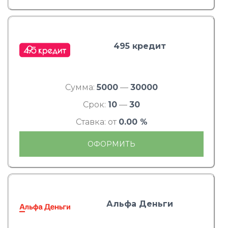
495 кредит
Сумма:
5000
—
30000
Срок:
10
—
30
Ставка: от
0.00 %
ОФОРМИТЬ
Альфа Деньги