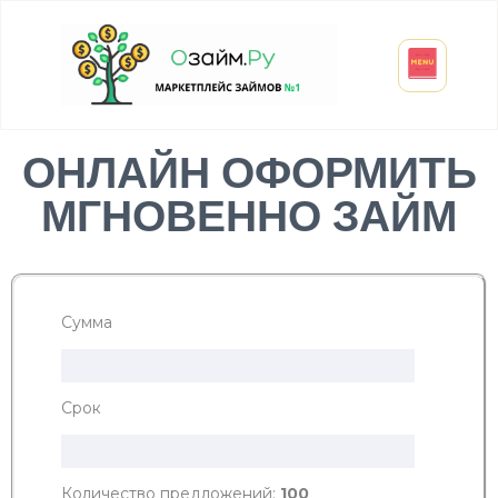
Взять микрозайм
Займ студенту
Инвестиции и вклады
Оформить ОСАГО
ОНЛАЙН ОФОРМИТЬ
МГНОВЕННО ЗАЙМ
Сумма
Срок
Количество предложений:
100