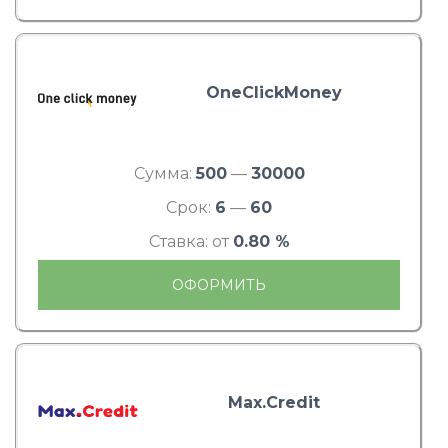
OneClickMoney
Сумма:
500
—
30000
Срок:
6
—
60
Ставка: от
0.80 %
ОФОРМИТЬ
Max.Credit