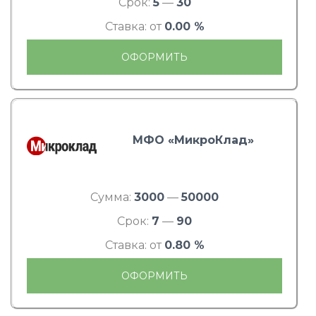
Срок:
5
—
30
Ставка: от
0.00 %
ОФОРМИТЬ
МФО «МикроКлад»
Сумма:
3000
—
50000
Срок:
7
—
90
Ставка: от
0.80 %
ОФОРМИТЬ