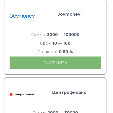
Joymoney
Сумма:
3000
—
100000
Срок:
10
—
168
Ставка: от
0.80 %
ОФОРМИТЬ
Центрофинанс
Сумма:
1000
—
30000