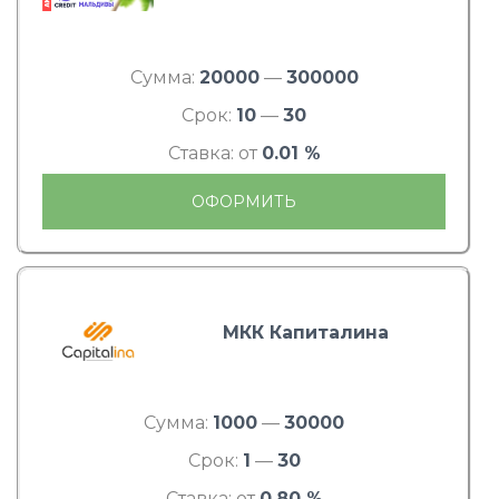
Сумма:
20000
—
300000
Срок:
10
—
30
Ставка: от
0.01 %
ОФОРМИТЬ
МКК Капиталина
Сумма:
1000
—
30000
Срок:
1
—
30
Ставка: от
0.80 %