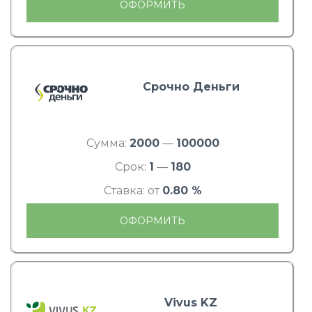
ОФОРМИТЬ
Срочно Деньги
Сумма:
2000
—
100000
Срок:
1
—
180
Ставка: от
0.80 %
ОФОРМИТЬ
Vivus KZ