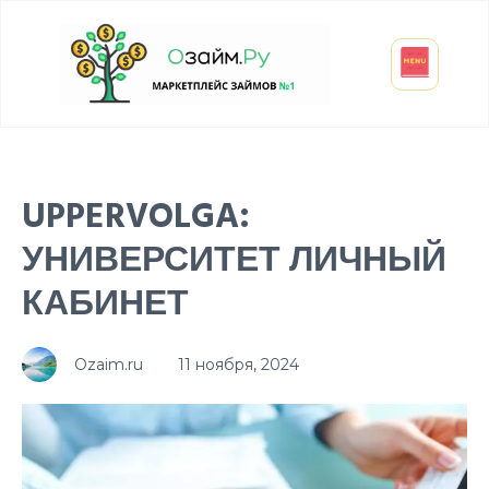
Взять микрозайм
Займ студенту
Инвестиции и вклады
Оформить ОСАГО
UPPERVOLGA:
УНИВЕРСИТЕТ ЛИЧНЫЙ
КАБИНЕТ
Ozaim.ru
11 ноября, 2024