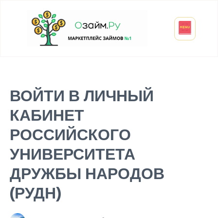
Взять микрозайм
Займ студенту
Инвестиции и вклады
Оформить ОСАГО
ВОЙТИ В ЛИЧНЫЙ
КАБИНЕТ
РОССИЙСКОГО
УНИВЕРСИТЕТА
ДРУЖБЫ НАРОДОВ
(РУДН)