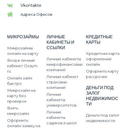
Vkontakte
Адреса Офисов
МИКРОЗАЙМЫ
ЛИЧНЫЕ
КРЕДИТНЫЕ
КАБИНЕТЫ И
КАРТЫ
ССЫЛКИ
Микрозаймы
онлайн на карту
Кредитная карта
Личные кабинеты
оформление
Вход в личный
микрофинансовых
онлайн
кабинет Ozaym
компаний
ru
Оформить карту
Личные кабинет
рассрочки
Онлайн займ
страховых
быстро
ДЕНЬГИ ПОД
компаний
Микрозайм на
ЗАЛОГ
Личные
карту без
НЕДВИЖИМОС
кабинеты
проверок
ТИ
университетов
Взять
Личные
микрозайм
Деньги под залог
кабинеты
Оформить
недвижимости
садиков и школ
онлайн заявку на