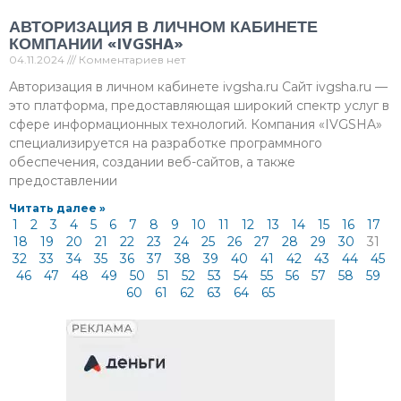
АВТОРИЗАЦИЯ В ЛИЧНОМ КАБИНЕТЕ
КОМПАНИИ «IVGSHA»
04.11.2024
Комментариев нет
Авторизация в личном кабинете ivgsha.ru Сайт ivgsha.ru —
это платформа, предоставляющая широкий спектр услуг в
сфере информационных технологий. Компания «IVGSHA»
специализируется на разработке программного
обеспечения, создании веб-сайтов, а также
предоставлении
Читать далее »
1
2
3
4
5
6
7
8
9
10
11
12
13
14
15
16
17
18
19
20
21
22
23
24
25
26
27
28
29
30
31
32
33
34
35
36
37
38
39
40
41
42
43
44
45
46
47
48
49
50
51
52
53
54
55
56
57
58
59
60
61
62
63
64
65