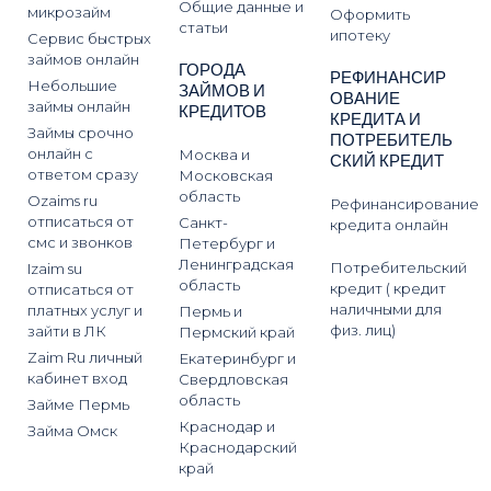
Общие данные и
микрозайм
Оформить
статьи
ипотеку
Сервис быстрых
займов онлайн
ГОРОДА
РЕФИНАНСИР
Небольшие
ЗАЙМОВ И
ОВАНИЕ
займы онлайн
КРЕДИТОВ
КРЕДИТА И
Займы срочно
ПОТРЕБИТЕЛЬ
онлайн с
Москва и
СКИЙ КРЕДИТ
ответом сразу
Московская
область
Ozaims ru
Рефинансирование
отписаться от
Санкт-
кредита онлайн
смс и звонков
Петербург и
Ленинградская
Потребительский
Izaim su
область
кредит ( кредит
отписаться от
наличными для
платных услуг и
Пермь и
физ. лиц)
зайти в ЛК
Пермский край
Zaim Ru личный
Екатеринбург и
кабинет вход
Свердловская
область
Займе Пермь
Краснодар и
Займа Омск
Краснодарский
край