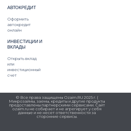
АВТОКРЕДИТ
Оформить
автокредит
онлайн
ИНВЕСТИЦИИ И
ВКЛАДЫ
Открыть вклад
или
инвестиционный
счет
© Все права защищены Ozaim.RU 2025 г. (
Микрозаймы, заемы, кредиты и другие продукты
предоставлены партнерскими сервисами. Сайт
ozaim.ru не собирает и не агрегирует у себя
данные и не несет ответственности за
сторонние сервисы.