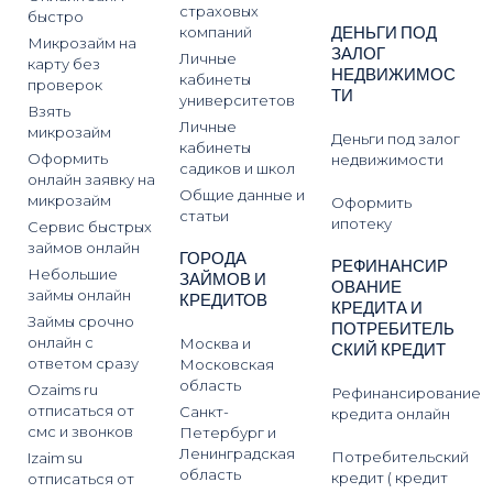
страховых
быстро
ДЕНЬГИ ПОД
компаний
Микрозайм на
ЗАЛОГ
Личные
карту без
НЕДВИЖИМОС
кабинеты
проверок
ТИ
университетов
Взять
Личные
микрозайм
Деньги под залог
кабинеты
Оформить
недвижимости
садиков и школ
онлайн заявку на
Общие данные и
микрозайм
Оформить
статьи
ипотеку
Сервис быстрых
займов онлайн
ГОРОДА
РЕФИНАНСИР
Небольшие
ЗАЙМОВ И
ОВАНИЕ
займы онлайн
КРЕДИТОВ
КРЕДИТА И
Займы срочно
ПОТРЕБИТЕЛЬ
онлайн с
Москва и
СКИЙ КРЕДИТ
ответом сразу
Московская
область
Ozaims ru
Рефинансирование
отписаться от
Санкт-
кредита онлайн
смс и звонков
Петербург и
Ленинградская
Потребительский
Izaim su
область
кредит ( кредит
отписаться от