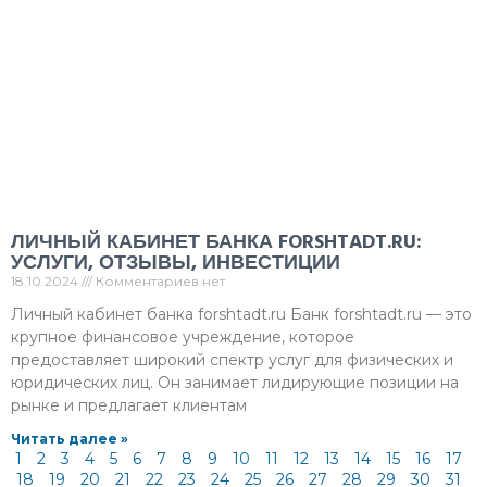
ЛИЧНЫЙ КАБИНЕТ БАНКА FORSHTADT.RU:
УСЛУГИ, ОТЗЫВЫ, ИНВЕСТИЦИИ
18.10.2024
Комментариев нет
Личный кабинет банка forshtadt.ru Банк forshtadt.ru — это
крупное финансовое учреждение, которое
предоставляет широкий спектр услуг для физических и
юридических лиц. Он занимает лидирующие позиции на
рынке и предлагает клиентам
Читать далее »
1
2
3
4
5
6
7
8
9
10
11
12
13
14
15
16
17
18
19
20
21
22
23
24
25
26
27
28
29
30
31