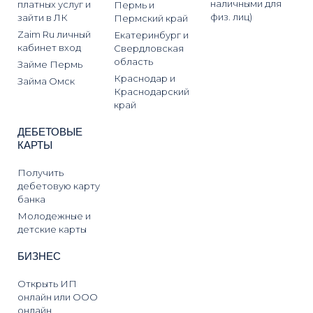
наличными для
платных услуг и
Пермь и
физ. лиц)
зайти в ЛК
Пермский край
Zaim Ru личный
Екатеринбург и
кабинет вход
Свердловская
область
Займе Пермь
Краснодар и
Займа Омск
Краснодарский
край
ДЕБЕТОВЫЕ
КАРТЫ
Получить
дебетовую карту
банка
Молодежные и
детские карты
БИЗНЕС
Открыть ИП
онлайн или ООО
онлайн