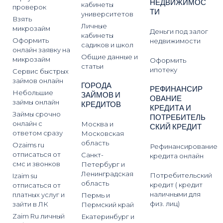
НЕДВИЖИМОС
кабинеты
проверок
ТИ
университетов
Взять
Личные
микрозайм
Деньги под залог
кабинеты
Оформить
недвижимости
садиков и школ
онлайн заявку на
Общие данные и
микрозайм
Оформить
статьи
ипотеку
Сервис быстрых
займов онлайн
ГОРОДА
РЕФИНАНСИР
Небольшие
ЗАЙМОВ И
ОВАНИЕ
займы онлайн
КРЕДИТОВ
КРЕДИТА И
Займы срочно
ПОТРЕБИТЕЛЬ
онлайн с
Москва и
СКИЙ КРЕДИТ
ответом сразу
Московская
область
Ozaims ru
Рефинансирование
отписаться от
Санкт-
кредита онлайн
смс и звонков
Петербург и
Ленинградская
Потребительский
Izaim su
область
кредит ( кредит
отписаться от
наличными для
платных услуг и
Пермь и
физ. лиц)
зайти в ЛК
Пермский край
Zaim Ru личный
Екатеринбург и