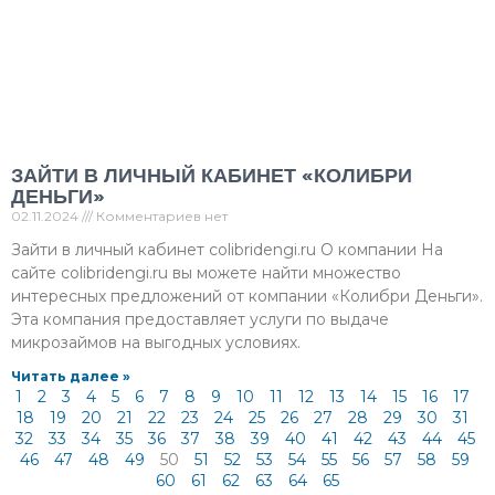
ЗАЙТИ В ЛИЧНЫЙ КАБИНЕТ «КОЛИБРИ
ДЕНЬГИ»
02.11.2024
Комментариев нет
Зайти в личный кабинет colibridengi.ru О компании На
сайте colibridengi.ru вы можете найти множество
интересных предложений от компании «Колибри Деньги».
Эта компания предоставляет услуги по выдаче
микрозаймов на выгодных условиях.
Читать далее »
1
2
3
4
5
6
7
8
9
10
11
12
13
14
15
16
17
18
19
20
21
22
23
24
25
26
27
28
29
30
31
32
33
34
35
36
37
38
39
40
41
42
43
44
45
46
47
48
49
50
51
52
53
54
55
56
57
58
59
60
61
62
63
64
65