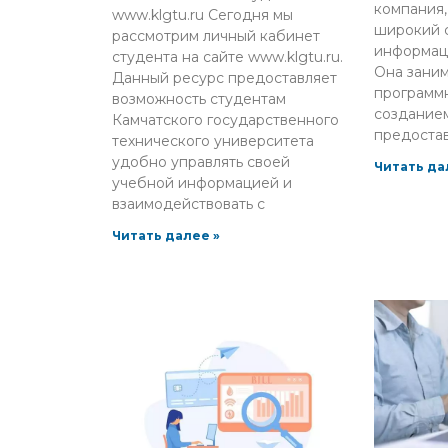
компания
www.klgtu.ru Сегодня мы
широкий с
рассмотрим личный кабинет
информац
студента на сайте www.klgtu.ru.
Она заним
Данный ресурс предоставляет
программ
возможность студентам
созданием
Камчатского государственного
предоста
технического университета
удобно управлять своей
Читать да
учебной информацией и
взаимодействовать с
Читать далее »