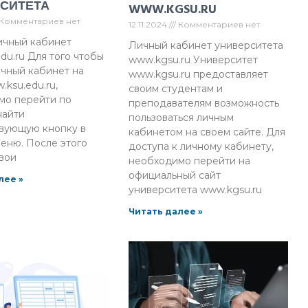
СИТЕТА
WWW.KGSU.RU
Комментариев нет
12.11.2024
Комментариев нет
ичный кабинет
Личный кабинет университета
du.ru Для того чтобы
www.kgsu.ru Университет
ичный кабинет на
www.kgsu.ru предоставляет
.ksu.edu.ru,
своим студентам и
мо перейти по
преподавателям возможность
найти
пользоваться личным
твующую кнопку в
кабинетом на своем сайте. Для
еню. После этого
доступа к личному кабинету,
вои
необходимо перейти на
официальный сайт
лее »
университета www.kgsu.ru
Читать далее »