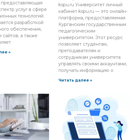
, предоставляющая
kspu.ru Университет личный
пектр услуг в сфере
кабинет kspu.ru — это онлайн-
ионных технологий.
платформа, предоставляемая
ается разработкой
Курганским государственным
ного обеспечения,
педагогическим
 сайтов, а также
университетом. Этот ресурс
вляет
позволяет студентам,
преподавателям и
лее »
сотрудникам университета
управлять своими аккаунтами,
получать информацию о
Читать далее »