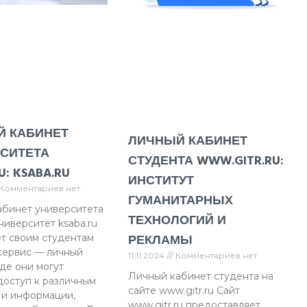
Й КАБИНЕТ
ЛИЧНЫЙ КАБИНЕТ
СИТЕТА
СТУДЕНТА WWW.GITR.RU:
U: KSABA.RU
ИНСТИТУТ
Комментариев нет
ГУМАНИТАРНЫХ
абинет университета
ТЕХНОЛОГИЙ И
Университет ksaba.ru
РЕКЛАМЫ
т своим студентам
сервис — личный
11.11.2024
Комментариев нет
где они могут
Личный кабинет студента на
доступ к различным
сайте www.gitr.ru Сайт
 и информации,
www.gitr.ru предоставляет