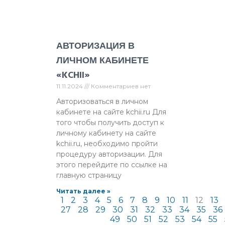
АВТОРИЗАЦИЯ В
ЛИЧНОМ КАБИНЕТЕ
«KCHII»
11.11.2024
Комментариев нет
Авторизоваться в личном
кабинете на сайте kchii.ru Для
того чтобы получить доступ к
личному кабинету на сайте
kchii.ru, необходимо пройти
процедуру авторизации. Для
этого перейдите по ссылке на
главную страницу
Читать далее »
1
2
3
4
5
6
7
8
9
10
11
12
13
27
28
29
30
31
32
33
34
35
36
49
50
51
52
53
54
55