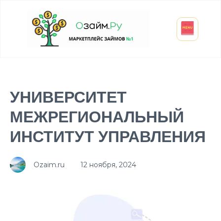
Взять микрозайм
Займ студенту
Инвестиции и вклады
Оформить ОСАГО
УНИВЕРСИТЕТ
МЕЖРЕГИОНАЛЬНЫЙ
ИНСТИТУТ УПРАВЛЕНИЯ
Ozaim.ru
12 ноября, 2024