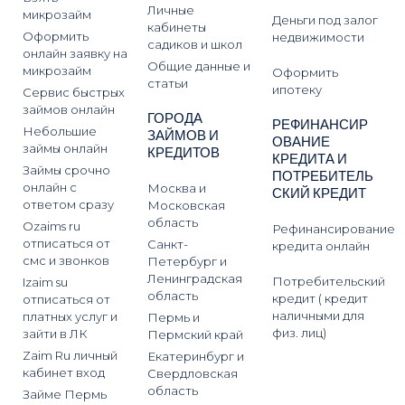
Личные
микрозайм
Деньги под залог
кабинеты
Оформить
недвижимости
садиков и школ
онлайн заявку на
Общие данные и
микрозайм
Оформить
статьи
ипотеку
Сервис быстрых
займов онлайн
ГОРОДА
РЕФИНАНСИР
Небольшие
ЗАЙМОВ И
ОВАНИЕ
займы онлайн
КРЕДИТОВ
КРЕДИТА И
Займы срочно
ПОТРЕБИТЕЛЬ
онлайн с
Москва и
СКИЙ КРЕДИТ
ответом сразу
Московская
область
Ozaims ru
Рефинансирование
отписаться от
Санкт-
кредита онлайн
смс и звонков
Петербург и
Ленинградская
Потребительский
Izaim su
область
кредит ( кредит
отписаться от
наличными для
платных услуг и
Пермь и
физ. лиц)
зайти в ЛК
Пермский край
Zaim Ru личный
Екатеринбург и
кабинет вход
Свердловская
область
Займе Пермь