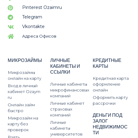
Pinterest Ozaimru
Telegram
Vkontakte
Адреса Офисов
МИКРОЗАЙМЫ
ЛИЧНЫЕ
КРЕДИТНЫЕ
КАБИНЕТЫ И
КАРТЫ
ССЫЛКИ
Микрозаймы
онлайн на карту
Кредитная карта
Личные кабинеты
оформление
Вход в личный
микрофинансовых
онлайн
кабинет Ozaym
компаний
ru
Оформить карту
Личные кабинет
рассрочки
Онлайн займ
страховых
быстро
ДЕНЬГИ ПОД
компаний
Микрозайм на
ЗАЛОГ
Личные
карту без
НЕДВИЖИМОС
кабинеты
проверок
ТИ
университетов
Взять