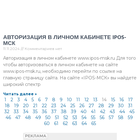
АВТОРИЗАЦИЯ В ЛИЧНОМ КАБИНЕТЕ IPOS-
МСК
11.11.2024
Комментариев нет
Авторизация в личном кабинете www.ipos-msk.ru Для того
чтобы авторизоваться в личном кабинете на сайте
www.ipos-msk.ru, необходимо перейти по ссылке на
главную страницу сайта. На сайте «IPOS-МСК» вы найдете
широкий спектр
Читать далее »
1
2
3
4
5
6
7
8
9
10
11
12
13
14
15
16
17
18
19
20
21
22
23
24
25
26
27
28
29
30
31
32
33
34
35
36
37
38
39
40
41
42
43
44
45
46
47
48
49
50
51
52
53
54
55
56
57
58
59
60
61
62
63
64
65