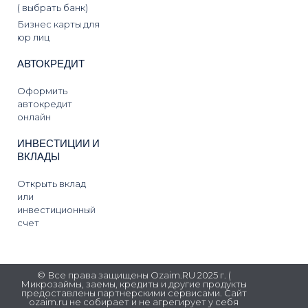
( выбрать банк)
Бизнес карты для
юр лиц
АВТОКРЕДИТ
Оформить
автокредит
онлайн
ИНВЕСТИЦИИ И
ВКЛАДЫ
Открыть вклад
или
инвестиционный
счет
© Все права защищены Ozaim.RU 2025 г. (
Микрозаймы, заемы, кредиты и другие продукты
предоставлены партнерскими сервисами. Сайт
ozaim.ru не собирает и не агрегирует у себя