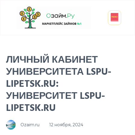
Взять микрозайм
Займ студенту
Инвестиции и вклады
Оформить ОСАГО
ЛИЧНЫЙ КАБИНЕТ
УНИВЕРСИТЕТА LSPU-
LIPETSK.RU:
УНИВЕРСИТЕТ LSPU-
LIPETSK.RU
Ozaim.ru
12 ноября, 2024