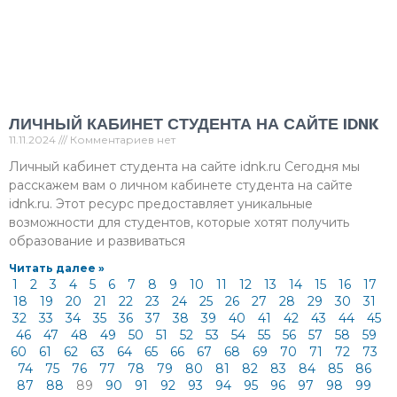
ЛИЧНЫЙ КАБИНЕТ СТУДЕНТА НА САЙТЕ IDNK
11.11.2024
Комментариев нет
Личный кабинет студента на сайте idnk.ru Сегодня мы
расскажем вам о личном кабинете студента на сайте
idnk.ru. Этот ресурс предоставляет уникальные
возможности для студентов, которые хотят получить
образование и развиваться
Читать далее »
1
2
3
4
5
6
7
8
9
10
11
12
13
14
15
16
17
18
19
20
21
22
23
24
25
26
27
28
29
30
31
32
33
34
35
36
37
38
39
40
41
42
43
44
45
46
47
48
49
50
51
52
53
54
55
56
57
58
59
60
61
62
63
64
65
66
67
68
69
70
71
72
73
74
75
76
77
78
79
80
81
82
83
84
85
86
87
88
89
90
91
92
93
94
95
96
97
98
99