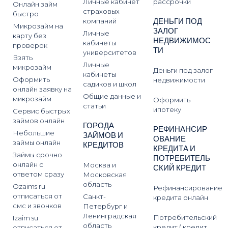
Личные кабинет
рассрочки
Онлайн займ
страховых
быстро
ДЕНЬГИ ПОД
компаний
Микрозайм на
ЗАЛОГ
Личные
карту без
НЕДВИЖИМОС
кабинеты
проверок
ТИ
университетов
Взять
Личные
микрозайм
Деньги под залог
кабинеты
Оформить
недвижимости
садиков и школ
онлайн заявку на
Общие данные и
микрозайм
Оформить
статьи
ипотеку
Сервис быстрых
займов онлайн
ГОРОДА
РЕФИНАНСИР
Небольшие
ЗАЙМОВ И
ОВАНИЕ
займы онлайн
КРЕДИТОВ
КРЕДИТА И
Займы срочно
ПОТРЕБИТЕЛЬ
онлайн с
Москва и
СКИЙ КРЕДИТ
ответом сразу
Московская
область
Ozaims ru
Рефинансирование
отписаться от
Санкт-
кредита онлайн
смс и звонков
Петербург и
Ленинградская
Потребительский
Izaim su
область
кредит ( кредит
отписаться от