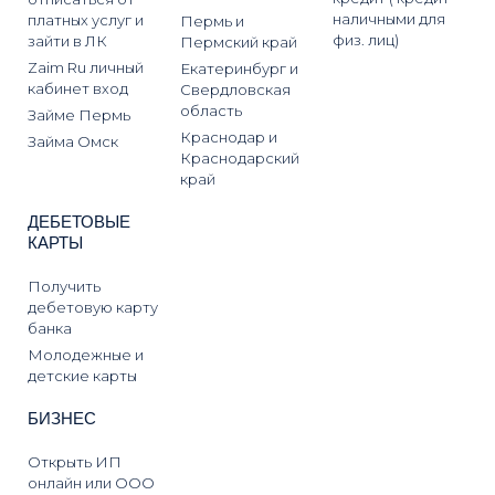
наличными для
платных услуг и
Пермь и
физ. лиц)
зайти в ЛК
Пермский край
Zaim Ru личный
Екатеринбург и
кабинет вход
Свердловская
область
Займе Пермь
Краснодар и
Займа Омск
Краснодарский
край
ДЕБЕТОВЫЕ
КАРТЫ
Получить
дебетовую карту
банка
Молодежные и
детские карты
БИЗНЕС
Открыть ИП
онлайн или ООО