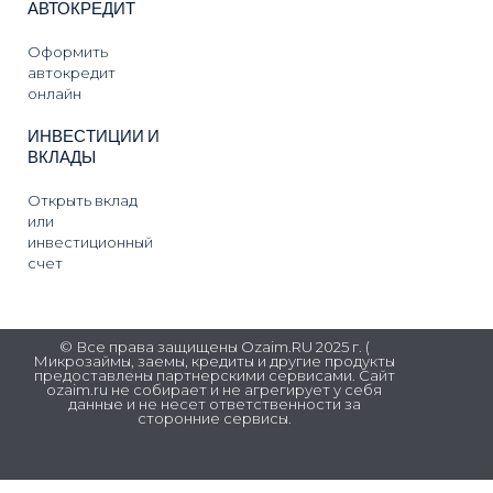
АВТОКРЕДИТ
Оформить
автокредит
онлайн
ИНВЕСТИЦИИ И
ВКЛАДЫ
Открыть вклад
или
инвестиционный
счет
© Все права защищены Ozaim.RU 2025 г. (
Микрозаймы, заемы, кредиты и другие продукты
предоставлены партнерскими сервисами. Сайт
ozaim.ru не собирает и не агрегирует у себя
данные и не несет ответственности за
сторонние сервисы.