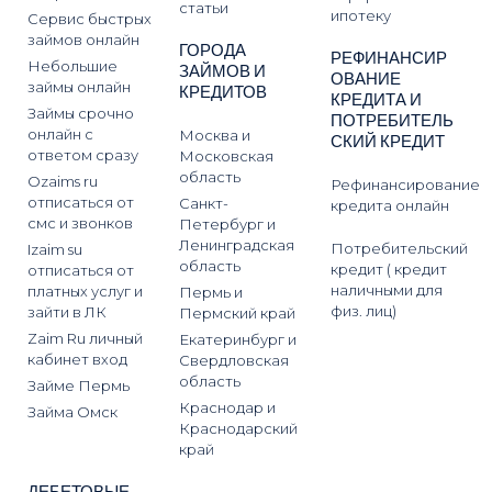
статьи
ипотеку
Сервис быстрых
займов онлайн
ГОРОДА
РЕФИНАНСИР
Небольшие
ЗАЙМОВ И
ОВАНИЕ
займы онлайн
КРЕДИТОВ
КРЕДИТА И
Займы срочно
ПОТРЕБИТЕЛЬ
онлайн с
Москва и
СКИЙ КРЕДИТ
ответом сразу
Московская
область
Ozaims ru
Рефинансирование
отписаться от
Санкт-
кредита онлайн
смс и звонков
Петербург и
Ленинградская
Потребительский
Izaim su
область
кредит ( кредит
отписаться от
наличными для
платных услуг и
Пермь и
физ. лиц)
зайти в ЛК
Пермский край
Zaim Ru личный
Екатеринбург и
кабинет вход
Свердловская
область
Займе Пермь
Краснодар и
Займа Омск
Краснодарский
край