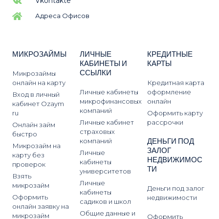
Vkontakte
Адреса Офисов
МИКРОЗАЙМЫ
ЛИЧНЫЕ
КРЕДИТНЫЕ
КАБИНЕТЫ И
КАРТЫ
ССЫЛКИ
Микрозаймы
онлайн на карту
Кредитная карта
Личные кабинеты
оформление
Вход в личный
микрофинансовых
онлайн
кабинет Ozaym
компаний
ru
Оформить карту
Личные кабинет
рассрочки
Онлайн займ
страховых
быстро
ДЕНЬГИ ПОД
компаний
Микрозайм на
ЗАЛОГ
Личные
карту без
НЕДВИЖИМОС
кабинеты
проверок
ТИ
университетов
Взять
Личные
микрозайм
Деньги под залог
кабинеты
Оформить
недвижимости
садиков и школ
онлайн заявку на
Общие данные и
микрозайм
Оформить