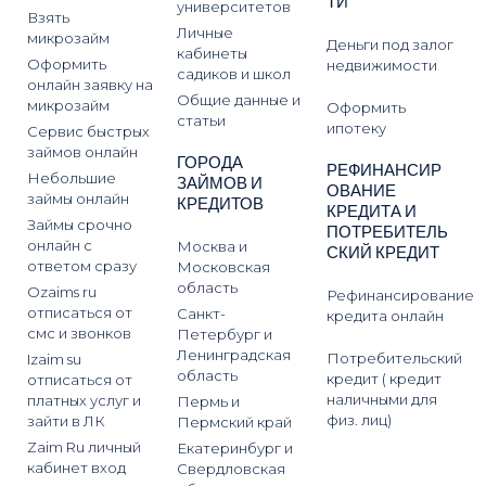
ТИ
университетов
Взять
Личные
микрозайм
Деньги под залог
кабинеты
Оформить
недвижимости
садиков и школ
онлайн заявку на
Общие данные и
микрозайм
Оформить
статьи
ипотеку
Сервис быстрых
займов онлайн
ГОРОДА
РЕФИНАНСИР
Небольшие
ЗАЙМОВ И
ОВАНИЕ
займы онлайн
КРЕДИТОВ
КРЕДИТА И
Займы срочно
ПОТРЕБИТЕЛЬ
онлайн с
Москва и
СКИЙ КРЕДИТ
ответом сразу
Московская
область
Ozaims ru
Рефинансирование
отписаться от
Санкт-
кредита онлайн
смс и звонков
Петербург и
Ленинградская
Потребительский
Izaim su
область
кредит ( кредит
отписаться от
наличными для
платных услуг и
Пермь и
физ. лиц)
зайти в ЛК
Пермский край
Zaim Ru личный
Екатеринбург и
кабинет вход
Свердловская