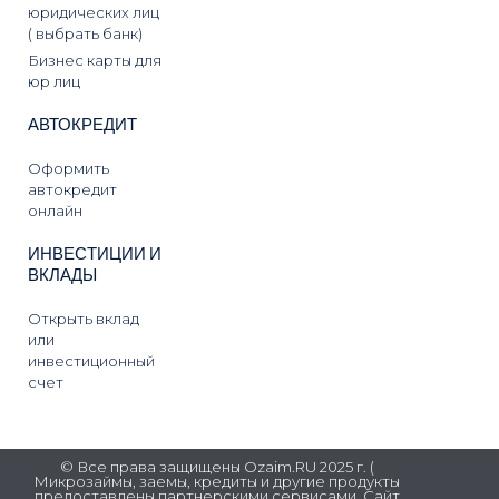
юридических лиц
( выбрать банк)
Бизнес карты для
юр лиц
АВТОКРЕДИТ
Оформить
автокредит
онлайн
ИНВЕСТИЦИИ И
ВКЛАДЫ
Открыть вклад
или
инвестиционный
счет
© Все права защищены Ozaim.RU 2025 г. (
Микрозаймы, заемы, кредиты и другие продукты
предоставлены партнерскими сервисами. Сайт