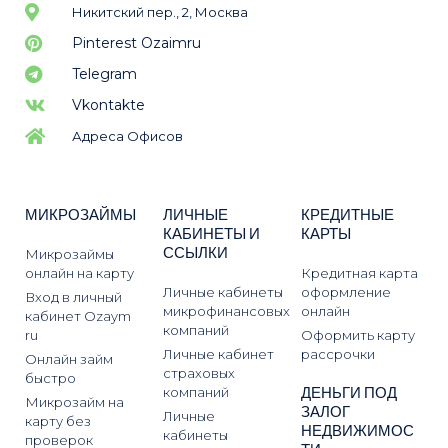
Никитский пер., 2, Москва
Pinterest Ozaimru
Telegram
Vkontakte
Адреса Офисов
МИКРОЗАЙМЫ
ЛИЧНЫЕ
КРЕДИТНЫЕ
КАБИНЕТЫ И
КАРТЫ
ССЫЛКИ
Микрозаймы
онлайн на карту
Кредитная карта
Личные кабинеты
оформление
Вход в личный
микрофинансовых
онлайн
кабинет Ozaym
компаний
ru
Оформить карту
Личные кабинет
рассрочки
Онлайн займ
страховых
быстро
ДЕНЬГИ ПОД
компаний
Микрозайм на
ЗАЛОГ
Личные
карту без
НЕДВИЖИМОС
кабинеты
проверок