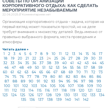
СОВЕТЫ ПО ОРГАНИЗАЦИИ
КОРПОРАТИВНОГО ОТДЫХА: КАК СДЕЛАТЬ
МЕРОПРИЯТИЕ НЕЗАБЫВАЕМЫМ
22.06.2025
Комментариев нет
Организация корпоративного отдыха – задача, которая на
первый взгляд может показаться простой, но на деле
требует внимания к множеству деталей. Ведь именно от
правильно выбранного формата, места проведения и
атмосферы
Читать далее »
1
2
3
4
5
6
7
8
9
10
11
12
13
14
15
16
17
18
19
20
21
22
23
24
25
26
27
28
29
30
31
32
33
34
35
36
37
38
39
40
41
42
43
44
45
46
47
48
49
50
51
52
53
54
55
56
57
58
59
60
61
62
63
64
65
66
67
68
69
70
71
72
73
74
75
76
77
78
79
80
81
82
83
84
85
86
87
88
89
90
91
92
93
94
95
96
97
98
99
100
101
102
103
104
105
106
107
108
109
110
111
112
113
114
115
116
117
118
119
120
121
122
123
124
125
126
127
128
129
130
131
132
133
134
135
136
137
138
139
140
141
142