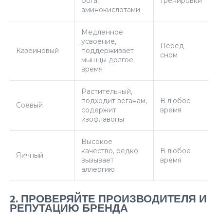
богат
тренировки
аминокислотами
Медленное
усвоение,
Перед
Казеиновый
поддерживает
сном
мышцы долгое
время
Растительный,
подходит веганам,
В любое
Соевый
содержит
время
изофлавоны
Высокое
качество, редко
В любое
Яичный
вызывает
время
аллергию
2. ПРОВЕРЯЙТЕ ПРОИЗВОДИТЕЛЯ И
РЕПУТАЦИЮ БРЕНДА