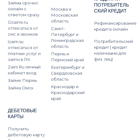
Займы срочно
ПОТРЕБИТЕЛЬ
онлайн с
Москва и
СКИЙ КРЕДИТ
ответом сразу
Московская
область
Ozaims ru
Рефинансирование
отписаться от
Санкт-
кредита онлайн
смс и звонков
Петербург и
Ленинградская
Потребительский
Izaim su
область
кредит ( кредит
отписаться от
наличными для
платных услуг и
Пермь и
физ. лиц)
зайти в ЛК
Пермский край
Zaim Ru личный
Екатеринбург и
кабинет вход
Свердловская
область
Займе Пермь
Краснодар и
Займа Омск
Краснодарский
край
ДЕБЕТОВЫЕ
КАРТЫ
Получить
дебетовую карту