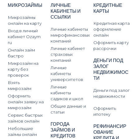
МИКРОЗАЙМЫ
ЛИЧНЫЕ
КРЕДИТНЫЕ
КАБИНЕТЫ И
КАРТЫ
ССЫЛКИ
Микрозаймы
онлайн на карту
Кредитная карта
Личные кабинеты
оформление
Вход в личный
микрофинансовых
онлайн
кабинет Ozaym
компаний
ru
Оформить карту
Личные кабинет
рассрочки
Онлайн займ
страховых
быстро
ДЕНЬГИ ПОД
компаний
Микрозайм на
ЗАЛОГ
Личные
карту без
НЕДВИЖИМОС
кабинеты
проверок
ТИ
университетов
Взять
Личные
микрозайм
Деньги под залог
кабинеты
Оформить
недвижимости
садиков и школ
онлайн заявку на
Общие данные и
микрозайм
Оформить
статьи
ипотеку
Сервис быстрых
займов онлайн
ГОРОДА
РЕФИНАНСИР
Небольшие
ЗАЙМОВ И
ОВАНИЕ
займы онлайн
КРЕДИТОВ
КРЕДИТА И