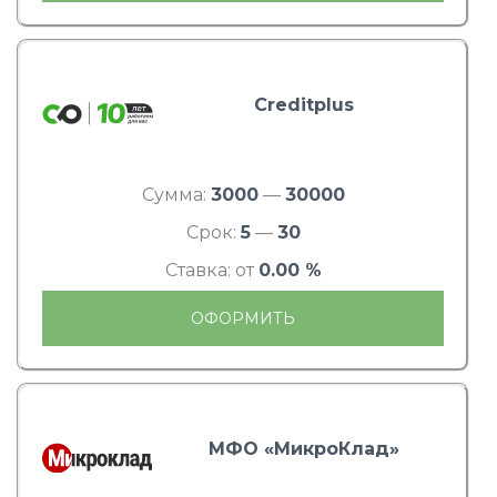
Creditplus
Сумма:
3000
—
30000
Срок:
5
—
30
Ставка: от
0.00 %
ОФОРМИТЬ
МФО «МикроКлад»