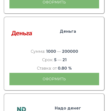
ОФОРМИТЬ
Деньга
Сумма:
1000
—
200000
Срок:
5
—
21
Ставка: от
0.80 %
ОФОРМИТЬ
Надо денег