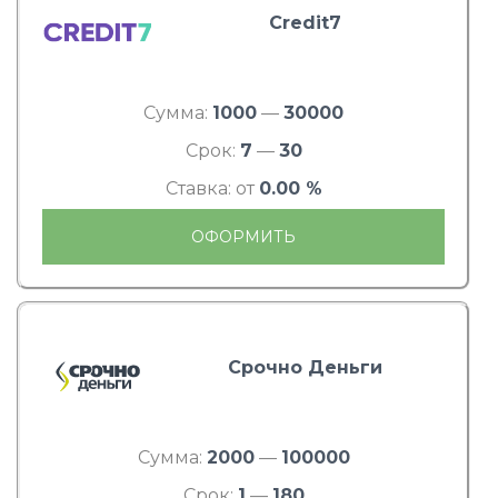
Credit7
Сумма:
1000
—
30000
Срок:
7
—
30
Ставка: от
0.00 %
ОФОРМИТЬ
Срочно Деньги
Сумма:
2000
—
100000
Срок:
1
—
180