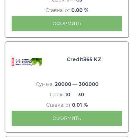
Ставка: от
0.00 %
ОФОРМИТЬ
Credit365 KZ
Сумма:
20000
—
300000
Срок:
10
—
30
Ставка: от
0.01 %
ОФОРМИТЬ