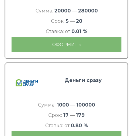
Сумма:
20000
—
280000
Срок:
5
—
20
Ставка: от
0.01 %
ОФОРМИТЬ
Деньги сразу
Сумма:
1000
—
100000
Срок:
17
—
179
Ставка: от
0.80 %