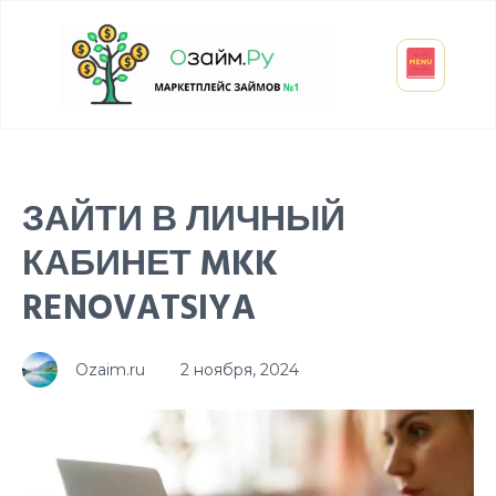
Взять микрозайм
Займ студенту
Инвестиции и вклады
Оформить ОСАГО
ЗАЙТИ В ЛИЧНЫЙ
КАБИНЕТ MKK
RENOVATSIYA
Ozaim.ru
2 ноября, 2024