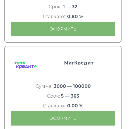
Срок:
1
—
32
Ставка: от
0.80 %
ОФОРМИТЬ
МигКредит
Сумма:
3000
—
100000
Срок:
5
—
365
Ставка: от
0.00 %
ОФОРМИТЬ