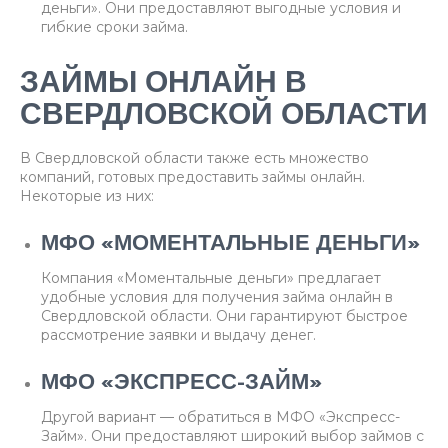
деньги». Они предоставляют выгодные условия и
гибкие сроки займа.
ЗАЙМЫ ОНЛАЙН В
СВЕРДЛОВСКОЙ ОБЛАСТИ
В Свердловской области также есть множество
компаний, готовых предоставить займы онлайн.
Некоторые из них:
МФО «МОМЕНТАЛЬНЫЕ ДЕНЬГИ»
Компания «Моментальные деньги» предлагает
удобные условия для получения займа онлайн в
Свердловской области. Они гарантируют быстрое
рассмотрение заявки и выдачу денег.
МФО «ЭКСПРЕСС-ЗАЙМ»
Другой вариант — обратиться в МФО «Экспресс-
Займ». Они предоставляют широкий выбор займов с