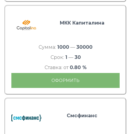
МКК Капиталина
Сумма:
1000
—
30000
Срок:
1
—
30
Ставка: от
0.80 %
ОФОРМИТЬ
Смсфинанс