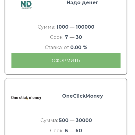
Надо денег
Сумма:
1000
—
100000
Срок:
7
—
30
Ставка: от
0.00 %
ОФОРМИТЬ
OneClickMoney
Сумма:
500
—
30000
Срок:
6
—
60