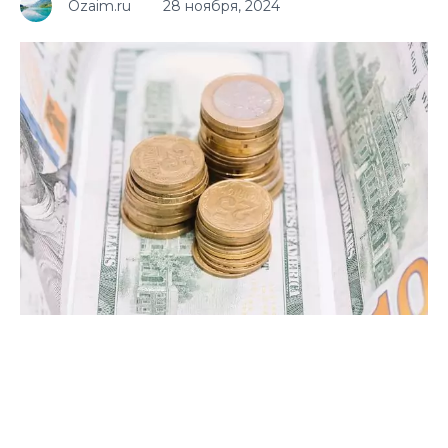
Ozaim.ru
28 ноября, 2024