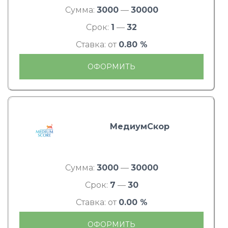
Сумма:
3000
—
30000
Срок:
1
—
32
Ставка: от
0.80 %
ОФОРМИТЬ
МедиумСкор
Сумма:
3000
—
30000
Срок:
7
—
30
Ставка: от
0.00 %
ОФОРМИТЬ