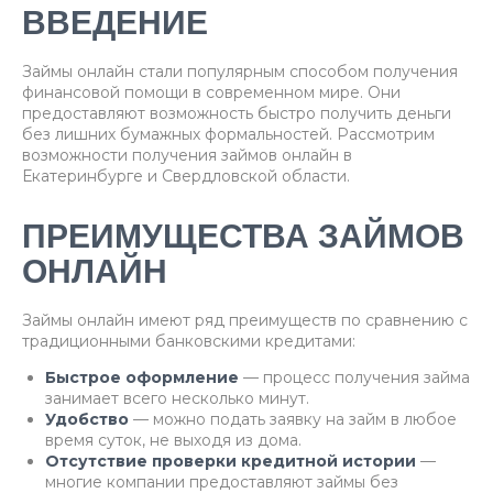
ВВЕДЕНИЕ
Займы онлайн стали популярным способом получения
финансовой помощи в современном мире. Они
предоставляют возможность быстро получить деньги
без лишних бумажных формальностей. Рассмотрим
возможности получения займов онлайн в
Екатеринбурге и Свердловской области.
ПРЕИМУЩЕСТВА ЗАЙМОВ
ОНЛАЙН
Займы онлайн имеют ряд преимуществ по сравнению с
традиционными банковскими кредитами:
Быстрое оформление
— процесс получения займа
занимает всего несколько минут.
Удобство
— можно подать заявку на займ в любое
время суток, не выходя из дома.
Отсутствие проверки кредитной истории
—
многие компании предоставляют займы без