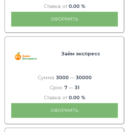
Ставка: от
0.00 %
ОФОРМИТЬ
Займ экспресс
Сумма:
3000
—
30000
Срок:
7
—
31
Ставка: от
0.00 %
ОФОРМИТЬ