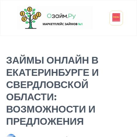
Взять микрозайм
Займ студенту
Инвестиции и вклады
Оформить ОСАГО
ЗАЙМЫ ОНЛАЙН В
ЕКАТЕРИНБУРГЕ И
СВЕРДЛОВСКОЙ
ОБЛАСТИ:
ВОЗМОЖНОСТИ И
ПРЕДЛОЖЕНИЯ