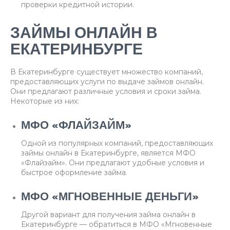
проверки кредитной истории.
ЗАЙМЫ ОНЛАЙН В
ЕКАТЕРИНБУРГЕ
В Екатеринбурге существует множество компаний,
предоставляющих услуги по выдаче займов онлайн.
Они предлагают различные условия и сроки займа.
Некоторые из них:
МФО «ФЛАЙЗАЙМ»
Одной из популярных компаний, предоставляющих
займы онлайн в Екатеринбурге, является МФО
«Флайзайм». Они предлагают удобные условия и
быстрое оформление займа.
МФО «МГНОВЕННЫЕ ДЕНЬГИ»
Другой вариант для получения займа онлайн в
Екатеринбурге — обратиться в МФО «Мгновенные