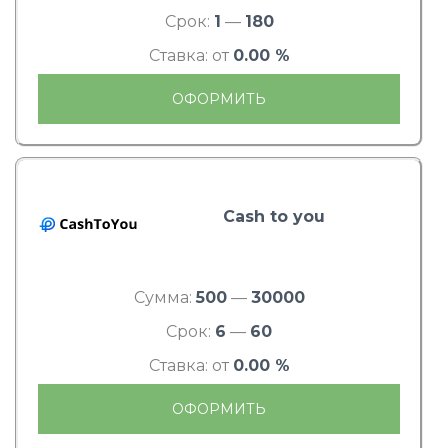
Срок:
1
—
180
Ставка: от
0.00 %
ОФОРМИТЬ
Cash to you
Сумма:
500
—
30000
Срок:
6
—
60
Ставка: от
0.00 %
ОФОРМИТЬ