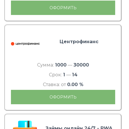
ОФОРМИТЬ
Центрофинанс
Сумма:
1000
—
30000
Срок:
1
—
14
Ставка: от
0.00 %
ОФОРМИТЬ
Займы онлайн 24/7 - PWA