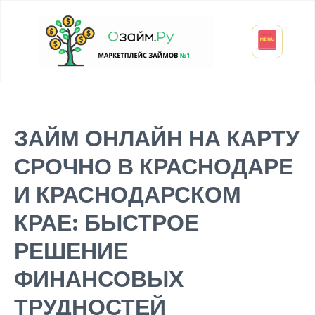
Взять микрозайм
Займ студенту
Инвестиции и вклады
Оформить ОСАГО
ЗАЙМ ОНЛАЙН НА КАРТУ
СРОЧНО В КРАСНОДАРЕ
И КРАСНОДАРСКОМ
КРАЕ: БЫСТРОЕ
РЕШЕНИЕ
ФИНАНСОВЫХ
ТРУДНОСТЕЙ