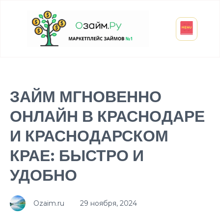
Взять микрозайм
Займ студенту
Инвестиции и вклады
Оформить ОСАГО
ЗАЙМ МГНОВЕННО
ОНЛАЙН В КРАСНОДАРЕ
И КРАСНОДАРСКОМ
КРАЕ: БЫСТРО И
УДОБНО
Ozaim.ru
29 ноября, 2024