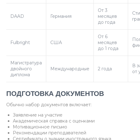
От 3
Ст
DAAD
Германия
месяцев
гра
до года
От 6
По
Fulbright
США
месяцев
фи
до 1 года
Магистратура
В з
двойного
Международные
2 года
от 
диплома
ПОДГОТОВКА ДОКУМЕНТОВ
Обычно набор документов включает:
Заявление на участие
Академическая справка с оценками
Мотивационное письмо
Рекомендации преподавателей
Сертификаты о знании иностранного языка