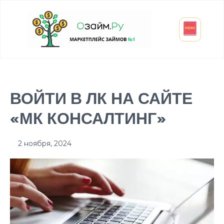
Взять микрозайм
Займ студенту
Инвестиции и вклады
Оформить ОСАГО
ВОЙТИ В ЛК НА САЙТЕ
«МК КОНСАЛТИНГ»
2 ноября, 2024