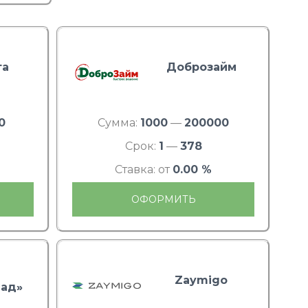
та
Доброзайм
0
Сумма:
1000
—
200000
Срок:
1
—
378
Ставка: от
0.00 %
ОФОРМИТЬ
Zaymigo
ад»