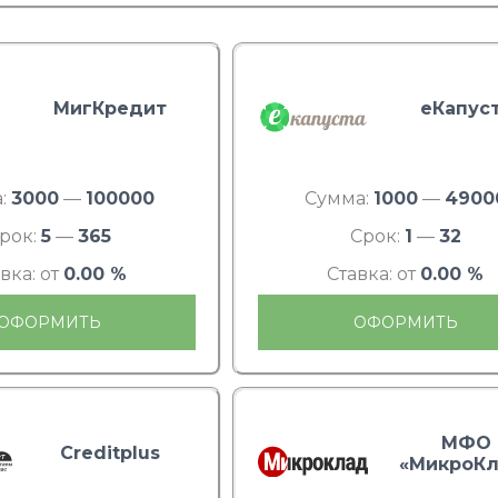
МигКредит
еКапус
:
3000
—
100000
Сумма:
1000
—
4900
рок:
5
—
365
Срок:
1
—
32
вка: от
0.00 %
Ставка: от
0.00 %
ОФОРМИТЬ
ОФОРМИТЬ
МФО
Creditplus
«МикроКл