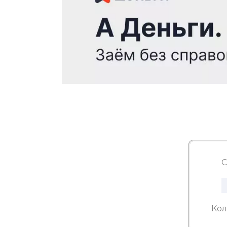
С
Кол