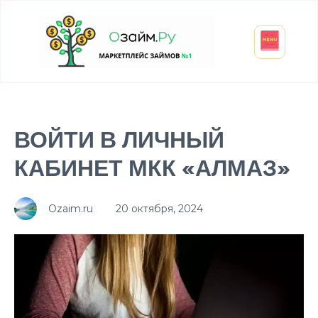
Взять микрозайм
Займ студенту
Инвестиции и вклады
Оформить ОСАГО
ВОЙТИ В ЛИЧНЫЙ
КАБИНЕТ МКК «АЛМАЗ»
Ozaim.ru
20 октября, 2024