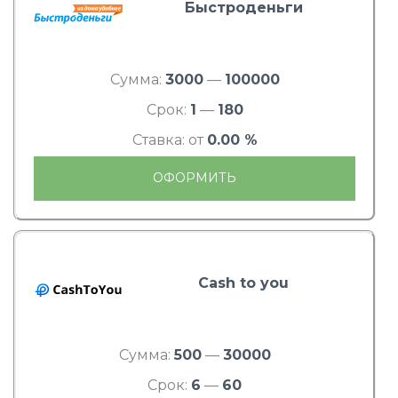
Быстроденьги
Сумма:
3000
—
100000
Срок:
1
—
180
Ставка: от
0.00 %
ОФОРМИТЬ
Cash to you
Сумма:
500
—
30000
Срок:
6
—
60