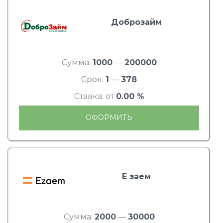
Доброзайм
Сумма:
1000
—
200000
Срок:
1
—
378
Ставка: от
0.00 %
ОФОРМИТЬ
Е заем
Сумма:
2000
—
30000