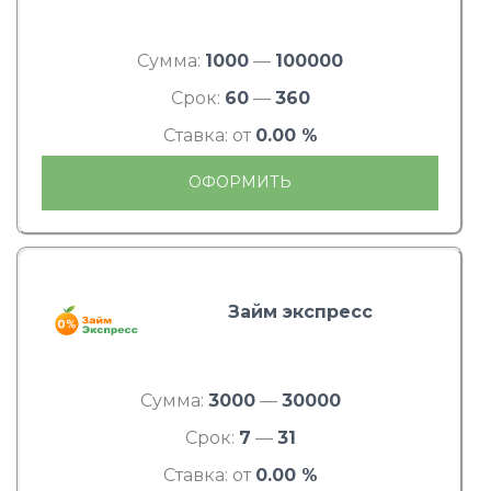
Сумма:
1000
—
100000
Срок:
60
—
360
Ставка: от
0.00 %
ОФОРМИТЬ
Займ экспресс
Сумма:
3000
—
30000
Срок:
7
—
31
Ставка: от
0.00 %