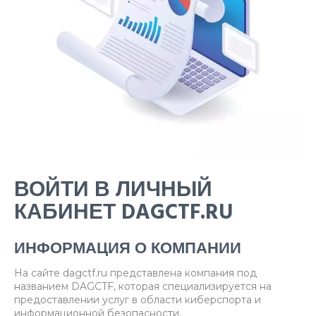
ВОЙТИ В ЛИЧНЫЙ
КАБИНЕТ DAGCTF.RU
ИНФОРМАЦИЯ О КОМПАНИИ
На сайте dagctf.ru представлена компания под
названием DAGCTF, которая специализируется на
предоставлении услуг в области киберспорта и
информационной безопасности.