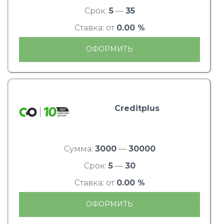
Срок:
5
—
35
Ставка: от
0.00 %
ОФОРМИТЬ
Creditplus
Сумма:
3000
—
30000
Срок:
5
—
30
Ставка: от
0.00 %
ОФОРМИТЬ