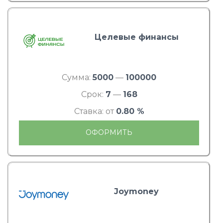
Целевые финансы
Сумма:
5000
—
100000
Срок:
7
—
168
Ставка: от
0.80 %
ОФОРМИТЬ
Joymoney