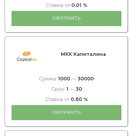
Ставка: от
0.01 %
ОФОРМИТЬ
МКК Капиталина
Сумма:
1000
—
30000
Срок:
1
—
30
Ставка: от
0.80 %
ОФОРМИТЬ