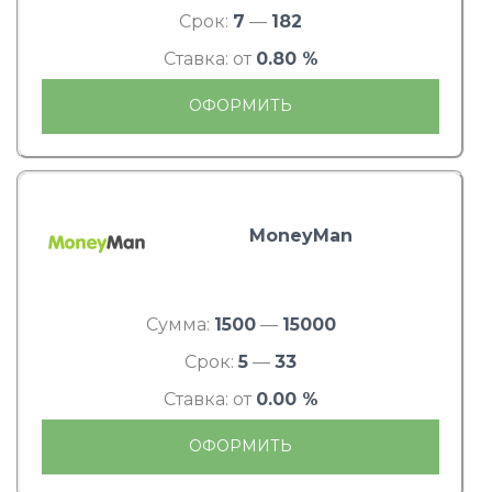
Срок:
7
—
182
Ставка: от
0.80 %
ОФОРМИТЬ
MoneyMan
Сумма:
1500
—
15000
Срок:
5
—
33
Ставка: от
0.00 %
ОФОРМИТЬ