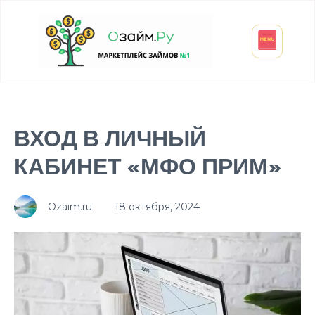
Взять микрозайм
Займ студенту
Инвестиции и вклады
Оформить ОСАГО
ВХОД В ЛИЧНЫЙ
КАБИНЕТ «МФО ПРИМ»
Ozaim.ru
18 октября, 2024