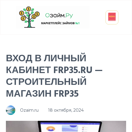
Взять микрозайм
Займ студенту
Инвестиции и вклады
Оформить ОСАГО
ВХОД В ЛИЧНЫЙ
КАБИНЕТ FRP35.RU —
СТРОИТЕЛЬНЫЙ
МАГАЗИН FRP35
Ozaim.ru
18 октября, 2024