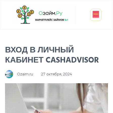
Взять микрозайм
Займ студенту
Инвестиции и вклады
Оформить ОСАГО
ВХОД В ЛИЧНЫЙ
КАБИНЕТ CASHADVISOR
Ozaim.ru
27 октября, 2024