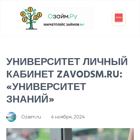
Взять микрозайм
Займ студенту
Инвестиции и вклады
Оформить ОСАГО
УНИВЕРСИТЕТ ЛИЧНЫЙ
КАБИНЕТ ZAVODSM.RU:
«УНИВЕРСИТЕТ
ЗНАНИЙ»
Ozaim.ru
4 ноября, 2024