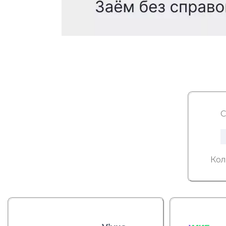
С
Кол