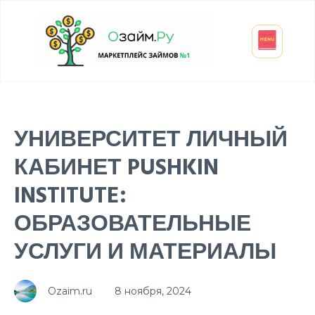
Взять микрозайм
Займ студенту
Инвестиции и вклады
Оформить ОСАГО
УНИВЕРСИТЕТ ЛИЧНЫЙ
КАБИНЕТ PUSHKIN
INSTITUTE:
ОБРАЗОВАТЕЛЬНЫЕ
УСЛУГИ И МАТЕРИАЛЫ
Ozaim.ru
8 ноября, 2024