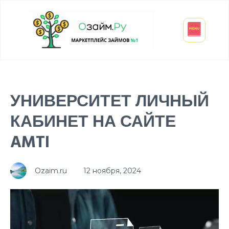
Взять микрозайм
Займ студенту
Инвестиции и вклады
Оформить ОСАГО
УНИВЕРСИТЕТ ЛИЧНЫЙ
КАБИНЕТ НА САЙТЕ
AMTI
Ozaim.ru
12 ноября, 2024