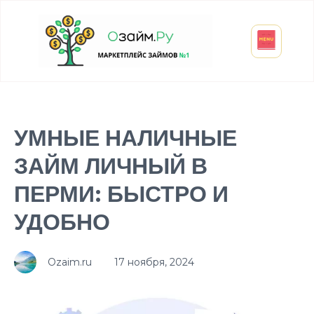
Взять микрозайм
Займ студенту
Инвестиции и вклады
Оформить ОСАГО
УМНЫЕ НАЛИЧНЫЕ
ЗАЙМ ЛИЧНЫЙ В
ПЕРМИ: БЫСТРО И
УДОБНО
Ozaim.ru
17 ноября, 2024