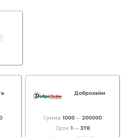
та
Доброзайм
0
Сумма:
1000
—
200000
Срок:
1
—
378