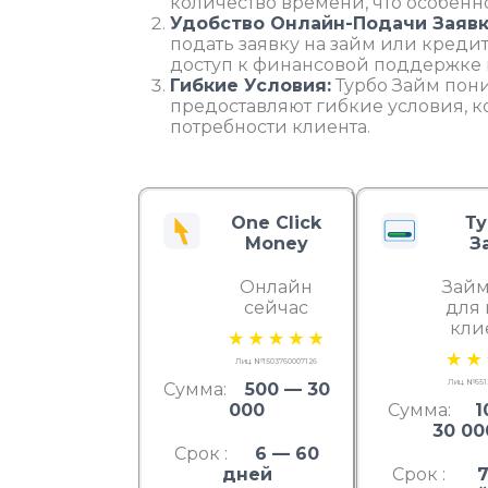
количество времени, что особенн
Удобство Онлайн-Подачи Заявк
подать заявку на займ или кредит
доступ к финансовой поддержке 
Гибкие Условия:
Турбо Займ пони
предоставляют гибкие условия, к
потребности клиента.
One Click
Т
Money
З
Онлайн
Займ
сейчас
для
кли
Лиц. №1503760007126
Лиц. №651
Сумма:
500 — 30
000
Сумма:
1
30 00
Срок :
6 — 60
дней
Срок :
7