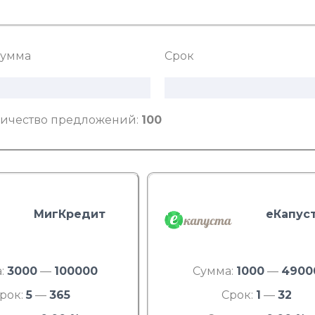
умма
Срок
ичество предложений:
100
МигКредит
еКапус
:
3000
—
100000
Сумма:
1000
—
4900
рок:
5
—
365
Срок:
1
—
32