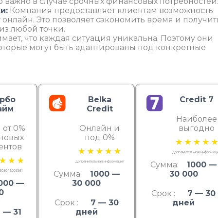
о важно в случае срочных финансовых потребностей
и:
Компания предоставляет клиентам возможность
 онлайн. Это позволяет сэкономить время и получит
из любой точки.
мает, что каждая ситуация уникальна. Поэтому они
оторые могут быть адаптированы под конкретные
урбо
Belka
Credit 7
айм
Credit
Наиболее
 от 0%
Онлайн и
выгодно
 новых
под 0%
ентов
дополнительная информац
дополнительная информация
Сумма:
1000 —
303045003951
Сумма:
1000 —
30 000
000 —
30 000
0
Срок :
7 — 30
Срок :
7 — 30
дней
 — 31
дней