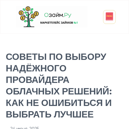
Взять микрозайм
Займ студенту
Инвестиции и вклады
Оформить ОСАГО
СОВЕТЫ ПО ВЫБОРУ
НАДЁЖНОГО
ПРОВАЙДЕРА
ОБЛАЧНЫХ РЕШЕНИЙ:
КАК НЕ ОШИБИТЬСЯ И
ВЫБРАТЬ ЛУЧШЕЕ
24 июня, 2025