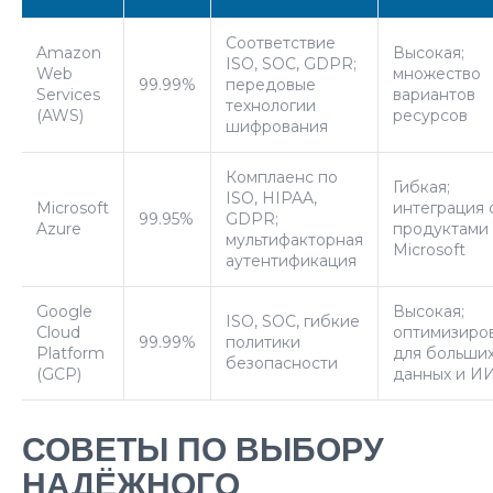
Соответствие
Amazon
Высокая;
ISO, SOC, GDPR;
Web
множество
99.99%
передовые
Services
вариантов
технологии
(AWS)
ресурсов
шифрования
Комплаенс по
Гибкая;
ISO, HIPAA,
Microsoft
интеграция 
99.95%
GDPR;
Azure
продуктами
мультифакторная
Microsoft
аутентификация
Google
Высокая;
ISO, SOC, гибкие
Cloud
оптимизиро
99.99%
политики
Platform
для больши
безопасности
(GCP)
данных и И
СОВЕТЫ ПО ВЫБОРУ
НАДЁЖНОГО