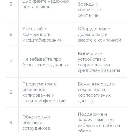
Выбирайте надёжных
5
бренды и
поставщиков
сервисные
компании
Учитывайте
Оборудование
6
возможности
должно расти
масштабирования
вместе с компанией
Выбирайте
Не забывайте про
устройства с
7
безопасность данных
современными
средствами защиты
Предусмотрите
Важная мера для
резервное
сохранности
8
копирование и
корпоративных
защиту информации
данных
Поддержка и
Обязательно
знания помогают
9
обучайте
избежать ошибок и
сотрудников
сбоев