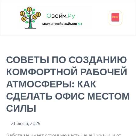
Взять микрозайм
Займ студенту
Инвестиции и вклады
Оформить ОСАГО
СОВЕТЫ ПО СОЗДАНИЮ
КОМФОРТНОЙ РАБОЧЕЙ
АТМОСФЕРЫ: КАК
СДЕЛАТЬ ОФИС МЕСТОМ
СИЛЫ
21 июня, 2025
Работа занимает огромную часть нашей жизни, и от