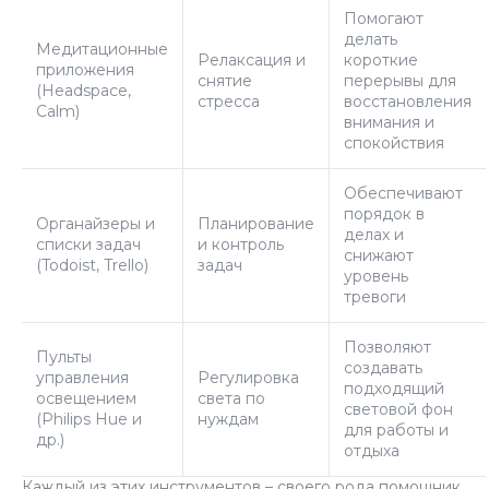
Помогают
делать
Медитационные
Релаксация и
короткие
приложения
снятие
перерывы для
(Headspace,
стресса
восстановления
Calm)
внимания и
спокойствия
Обеспечивают
порядок в
Органайзеры и
Планирование
делах и
списки задач
и контроль
снижают
(Todoist, Trello)
задач
уровень
тревоги
Позволяют
Пульты
создавать
управления
Регулировка
подходящий
освещением
света по
световой фон
(Philips Hue и
нуждам
для работы и
др.)
отдыха
Каждый из этих инструментов – своего рода помощник,