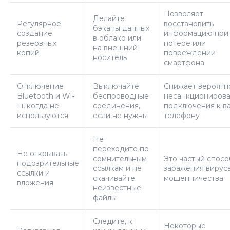
Позволяет
Делайте
Регулярное
восстановить
бэкапы данных
создание
информацию при
в облако или
резервных
потере или
на внешний
копий
повреждении
носитель
смартфона
Отключение
Выключайте
Снижает вероятн
Bluetooth и Wi-
беспроводные
несанкционирова
Fi, когда не
соединения,
подключения к в
используются
если не нужны
телефону
Не
переходите по
Не открывать
сомнительным
Это частый спосо
подозрительные
ссылкам и не
заражения вирус
ссылки и
скачивайте
мошенничества
вложения
неизвестные
файлы
Следите, к
Некоторые