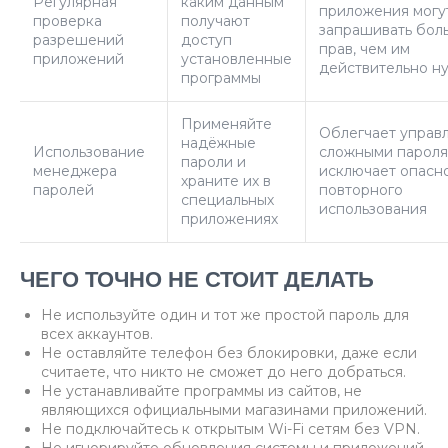
Регулярная
каким данным
приложения могу
проверка
получают
запрашивать бол
разрешений
доступ
прав, чем им
приложений
установленные
действительно н
программы
Применяйте
Облегчает управ
надёжные
Использование
сложными пароля
пароли и
менеджера
исключает опасн
храните их в
паролей
повторного
специальных
использования
приложениях
ЧЕГО ТОЧНО НЕ СТОИТ ДЕЛАТЬ
Не используйте один и тот же простой пароль для
всех аккаунтов.
Не оставляйте телефон без блокировки, даже если
считаете, что никто не сможет до него добраться.
Не устанавливайте программы из сайтов, не
являющихся официальными магазинами приложений.
Не подключайтесь к открытым Wi-Fi сетям без VPN.