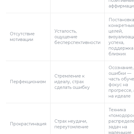
позитивны
аффирмаци
Постановк
конкретных
Усталость,
целей,
Отсутствие
ощущение
визуализац
мотивации
бесперспективности
успеха,
поддержка
близких
Осознание,
ошибки —
Стремление к
часть обуче
Перфекционизм
идеалу, страх
фокус на
сделать ошибку
прогрессе, 
на идеале
Техника
«помодоро»
Страх неудачи,
распредел
Прокрастинация
переутомление
задач на
маленькие