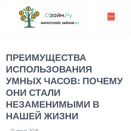
Взять микрозайм
Займ студенту
Инвестиции и вклады
Оформить ОСАГО
ПРЕИМУЩЕСТВА
ИСПОЛЬЗОВАНИЯ
УМНЫХ ЧАСОВ: ПОЧЕМУ
ОНИ СТАЛИ
НЕЗАМЕНИМЫМИ В
НАШЕЙ ЖИЗНИ
21 июня, 2025