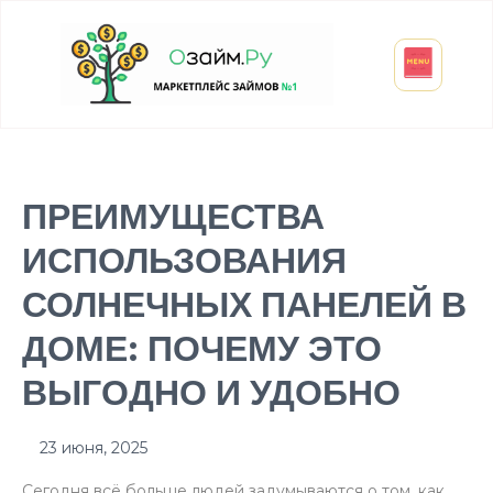
Взять микрозайм
Займ студенту
Инвестиции и вклады
Оформить ОСАГО
ПРЕИМУЩЕСТВА
ИСПОЛЬЗОВАНИЯ
СОЛНЕЧНЫХ ПАНЕЛЕЙ В
ДОМЕ: ПОЧЕМУ ЭТО
ВЫГОДНО И УДОБНО
23 июня, 2025
Сегодня всё больше людей задумываются о том, как