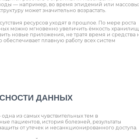
оды — например, во время эпидемий или массовы
руктуру может значительно возрастать.
утствия ресурсов уходят в прошлое. По мере роста
ных можно мгновенно увеличить ёмкость хранилищ
ть новые приложения, не тратя время и средства 
то обеспечивает плавную работу всех систем
АСНОСТИ ДАННЫХ
дна из самых чувствительных тем в
ые пациентов, история болезней, результаты
 защиты от утечек и несанкционированного доступа.