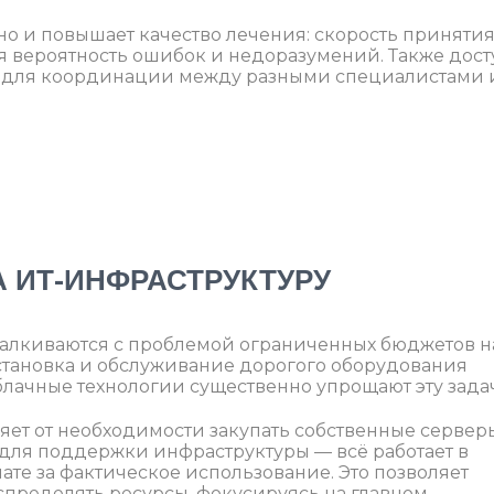
, но и повышает качество лечения: скорость приняти
 вероятность ошибок и недоразумений. Также дост
н для координации между разными специалистами 
А ИТ-ИНФРАСТРУКТУРУ
алкиваются с проблемой ограниченных бюджетов н
установка и обслуживание дорогого оборудования
блачные технологии существенно упрощают эту задач
яет от необходимости закупать собственные сервер
для поддержки инфраструктуры — всё работает в
те за фактическое использование. Это позволяет
ределять ресурсы, фокусируясь на главном —