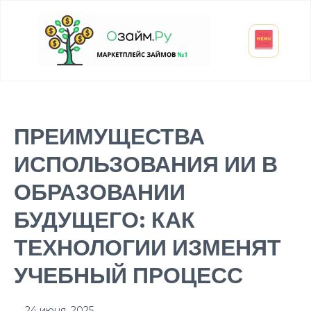
Взять микрозайм
Займ студенту
Инвестиции и вклады
Оформить ОСАГО
ПРЕИМУЩЕСТВА
ИСПОЛЬЗОВАНИЯ ИИ В
ОБРАЗОВАНИИ
БУДУЩЕГО: КАК
ТЕХНОЛОГИИ ИЗМЕНЯТ
УЧЕБНЫЙ ПРОЦЕСС
24 июня, 2025