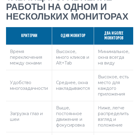
РАБОТЫ НА ОДНОМ И
НЕСКОЛЬКИХ МОНИТОРАХ
ДВА И БОЛЕЕ
КРИТЕРИИ
ОДИН МОНИТОР
МОНИТОРОВ
Время
Высокое,
Минимальное,
переключения
много кликов и
окна всегда
между окнами
Alt+Tab
на виду
Высокое, есть
Удобство
Среднее, окна
место для
многозадачности
накладываются
каждого
приложения
Выше,
Ниже, легче
Загрузка глаз и
постоянное
распределить
шеи
движение и
взгляд и
фокусировка
положение