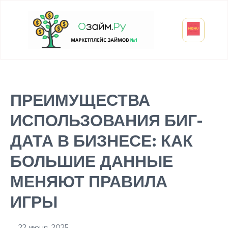
Взять микрозайм
Займ студенту
Инвестиции и вклады
Оформить ОСАГО
ПРЕИМУЩЕСТВА
ИСПОЛЬЗОВАНИЯ БИГ-
ДАТА В БИЗНЕСЕ: КАК
БОЛЬШИЕ ДАННЫЕ
МЕНЯЮТ ПРАВИЛА
ИГРЫ
22 июня, 2025