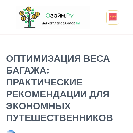
Взять микрозайм
Займ студенту
Инвестиции и вклады
Оформить ОСАГО
ОПТИМИЗАЦИЯ ВЕСА
БАГАЖА:
ПРАКТИЧЕСКИЕ
РЕКОМЕНДАЦИИ ДЛЯ
ЭКОНОМНЫХ
ПУТЕШЕСТВЕННИКОВ