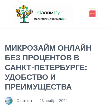
Взять микрозайм
Займ студенту
Инвестиции и вклады
Оформить ОСАГО
МИКРОЗАЙМ ОНЛАЙН
БЕЗ ПРОЦЕНТОВ В
САНКТ-ПЕТЕРБУРГЕ:
УДОБСТВО И
ПРЕИМУЩЕСТВА
Ozaim.ru
26 ноября, 2024