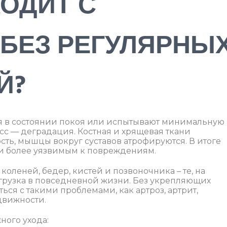
ОДИТ С
 БЕЗ РЕГУЛЯРНЫ
Й?
ся в состоянии покоя или испытывают минимальную
сс — деградация. Костная и хрящевая ткани
ость, мышцы вокруг суставов атрофируются. В итоге
 и более уязвимым к повреждениям.
оленей, бедер, кистей и позвоночника – те, на
грузка в повседневной жизни. Без укрепляющих
ься с такими проблемами, как артроз, артрит,
движности.
ного ухода: